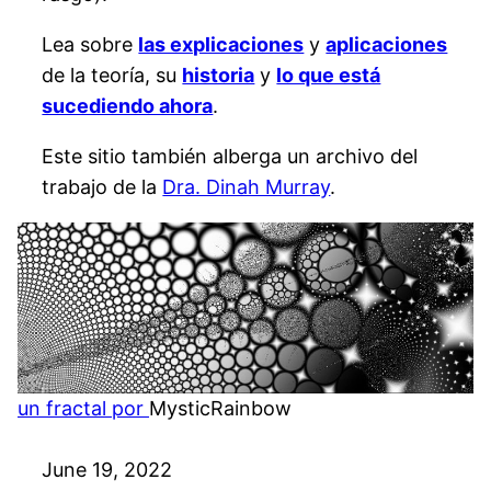
Lea sobre
las explicaciones
y
aplicaciones
de la teoría, su
historia
y
lo que está
sucediendo ahora
.
Este sitio también alberga un archivo del
trabajo de la
Dra. Dinah Murray
.
un fractal por
MysticRainbow
June 19, 2022