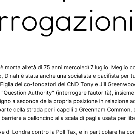
errogazioni
 è morta all’età di 75 anni mercoledì 7 luglio. Meglio c
o, Dinah è stata anche una socialista e pacifista per t
Figlia dei co-fondatori del CND Tony e Jill Greenwood 
: “Question Authority” (interrogare l’autorità), insiem
 a seconda della propria posizione in relazione ad es
 parte della strada per i capelli a Greenham Common,
e barriere a palloncino alla scala di paglia usata per lib
 di Londra contro la Poll Tax, e in particolare ha co