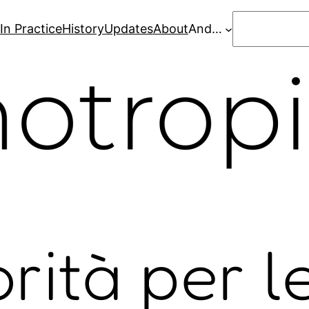
Search
In Practice
History
Updates
About
And…
rità per l