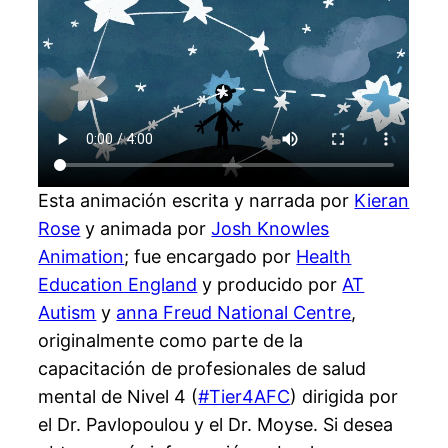
Esta animación escrita y narrada por
Kieran
Rose
y animada por
Josh Knowles
Animation
; fue encargado por
Health
Education England
y producido por
AT
Autism
y
anna Freud National Centre
,
originalmente como parte de la
capacitación de profesionales de salud
mental de Nivel 4 (
#Tier4AFC
) dirigida por
el Dr. Pavlopoulou y el Dr. Moyse. Si desea