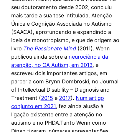
seu doutoramento desde 2002, concluiu
mais tarde a sua tese intitulada, Atenção
Única e Cognição Associada no Autismo
(SAACA), aprofundando e expandindo a
ideia de monotropismo, e que de origem ao
livro
The Passionate Mind
(2011). Wenn
publicou ainda sobre a
neurociência da
atenção, no OA Autism, em 2013
, e
escreveu dois importantes artigos, em
parceria com Brynn Dombroski, no Journal
of Intellectual Disability – Diagnosis and
Treatment (
2015
e
2017
).
Num artigo
conjunto em 2021
, fez ainda alusão à
ligação existente entre a atenção no
autismo e no PHDA.Tanto Wenn como
Dinah fizeram inúmeras apresentações