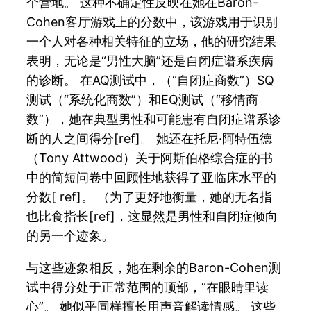
个营地。 这种不确定性反映在她在Baron-
Cohen客厅游戏上的分数中，该游戏用于识别
一个人对各种相关特征的立场，他的研究结果
表明，无论是“男性大脑”还是自闭症谱系疾病
的诊断。 在AQ测试中，（“自闭症商数”）SQ
测试（“系统化商数”）和EQ测试（“移情商
数”），她在典型男性和可能患有自闭症谱系诊
断的人之间得分[ref]。 她还在托尼·阿特伍德
（Tony Attwood）关于阿斯伯格综合症的书
中的简短问卷中回顾性地获得了亚临床水平的
分数[ ref]。 （为了更好地衡量，她的无名指
也比食指长[ref]，这显然是男性和自闭症倾向
的另一个迹象。
与这些迹象相反，她在剩余的Baron-Cohen测
试中得分处于正常范围的顶部，“在眼睛里读
心”。 她似乎同样擅长用声音解读情感。 这些