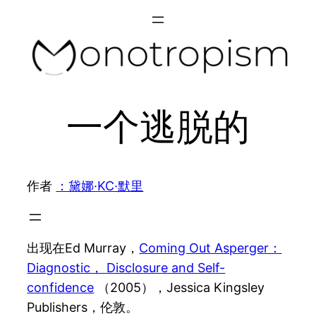
Skip
to
content
一个逃脱的
作者
：黛娜·KC·默里
出现在Ed Murray，
Coming Out Asperger：
Diagnostic， Disclosure and Self-
confidence
（2005），Jessica Kingsley
Publishers，伦敦。