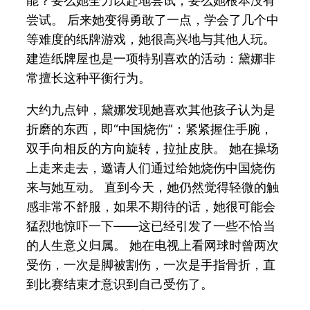
能？要么她全力以赴地尝试，要么她根本没有
尝试。 后来她变得勇敢了一点，学会了几个中
等难度的纸牌游戏，她很高兴地与其他人玩。
建造纸牌屋也是一项特别喜欢的活动：黛娜非
常擅长这种平衡行为。
大约九点钟，黛娜发现她喜欢其他孩子认为是
折磨的东西，即“中国烧伤”：紧紧握住手腕，
双手向相反的方向旋转，拉扯皮肤。 她在操场
上走来走去，邀请人们通过给她烧伤中国烧伤
来与她互动。 直到今天，她仍然觉得轻微的触
感非常不舒服，如果不期待的话，她很可能会
猛烈地惊吓一下——这已经引发了一些不恰当
的人生意义归属。 她在电视上看网球时曾两次
受伤，一次是脚被割伤，一次是手指骨折，直
到比赛结束才意识到自己受伤了。