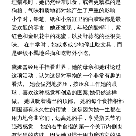
理猫粮时，她仍然经常叽食，或者更糟糕的是
狗粮，气味和质地都对她产生了严重的影响。
小学时，铅笔、纸和小浴缸里的白胶糊都是最
受欢迎的零食。她还发现，年轻的酸橙叶，紫
红色和金银花中的花蜜，以及野蒜花的茎很美
味。 在中学时，她或多或少地停止吃文具，而
是继续不羁地采摘和吃野外小吃。
黛娜曾经用手指看世界，她的母亲和她讨论过
这项活动，认为这是对事物的一个非常有趣的
看法。 她会猛烈地挤压，按压和工作她的眼
球，喜欢这种感觉和创造的图案;她仍然这样
做。 她吸吮着嘴巴的顶部。 她的每个食指根部
周围都有永久性的褶皱，这是因为她一生都在
用力地弯曲它们，远离她的手，享受指关节的
强烈感觉。 她的右手食指的第一个关节内侧也
有坚硬的皮肤，因为她习惯于用力摩擦它的隔