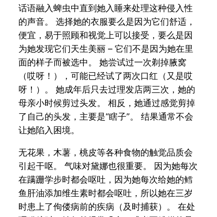
话语融入蜱虫中直到她入睡来处理这种侵入性
的声音。 选择她的衣服要么是因为它们舒适，
便宜，易于照顾和视觉上可以接受，要么是因
为她发现它们天生美丽 – 它们不是因为她在里
面的样子而被选中。 她尝试过一次剃掉腋窝
（哎呀！），可能已经试了两次口红（又是哎
呀！）。 她成年后只去过理发店两三次，她的
母亲小时候剪过头发。 相反，她通过感觉剪掉
了自己的头发，主要是“瞎子”。 结果通常不会
让她陷入困境。
无花果，木薯，桃皮等各种食物的触觉品质会
引起干呕。 气味对黛娜也很重要。 因为她每次
在蹒跚学步时都会呕吐，因为她每次给她的鳕
鱼肝油添加维生素时都会呕吐，所以她在三岁
时患上了佝偻病前的疾病（及时捕获）。 在处