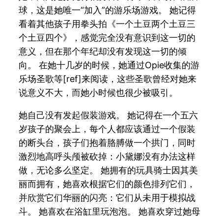
球，这是她唯一“加入”的游乐场游戏。 她记得
看着其他孩子用拳头拍《一个土豆两个土豆三
个土豆四个》，感觉完全没有意识到这一切的
意义，但在那个年纪却没有发现这一切的倾
向。 在她十几岁的时候，她通过Opie收集的游
乐场圣歌等[ref]来阅读，这些圣歌曾经对她来
说意义不大，而她小时候也很少被吸引。
她自己没有发起假装游戏。 她记得在一个五六
岁孩子的聚会上，每个人都应该通过一个假装
的断头台，孩子们抱着胳膊做一个拱门，同时
激烈地高呼头颅被砍掉：小黛娜没有办法这样
做，无论多么坚定。 她拥有的玩具骑士因其美
丽而拥有，她喜欢根据它们的颜色排列它们，
并欣赏它们华丽的闪亮：它们从未用于模拟战
斗。 她喜欢在浴缸里玩泡泡。 她喜欢穿过她母