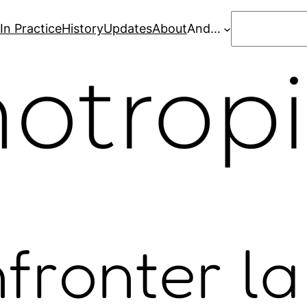
Search
In Practice
History
Updates
About
And…
fronter la