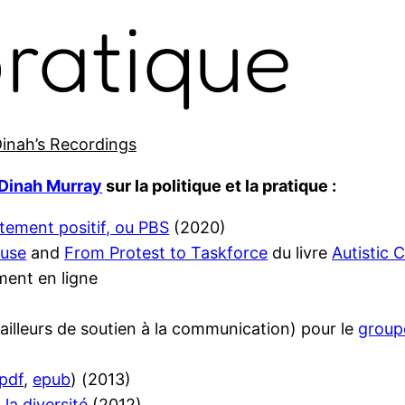
ratique
inah’s Recordings
Dinah Murray
sur la politique et la pratique :
tement positif, ou PBS
(2020)
buse
and
From Protest to Taskforce
du livre
Autistic 
ment en ligne
vailleurs de soutien à la communication) pour le
groupe
pdf
,
epub
) (2013)
la diversité
(2012)