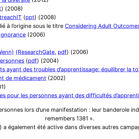
t
) (2008)
utreachIT
(
ppt
) (2008)
ié à l’origine sous le titre
Considering Adult Outcomes 
 Ignorance
(2006)
Wenn)
(ResearchGate,
pdf
) (2006)
 personnes
(
pdf
) (2004)
ts ayant des troubles d’apprentissage: équilibrer la to
nt de médicament
(2002)
1)
es pour les personnes ayant des difficultés d’apprent
e) a également été active dans diverses autres campag