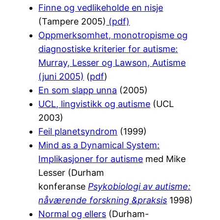
Finne og vedlikeholde en nisje
(Tampere 2005)
(pdf)
Oppmerksomhet, monotropisme og
diagnostiske kriterier for autisme:
Murray, Lesser og Lawson, Autisme
(juni 2005)
(
pdf
)
En som slapp unna
(2005)
UCL, lingvistikk og autisme
(UCL
2003)
Feil planetsyndrom
(1999)
Mind as a Dynamical System:
Implikasjoner for autisme
med Mike
Lesser (Durham
konferanse
Psykobiologi av autisme:
nåværende forskning &praksis
1998)
Normal og ellers
(Durham-