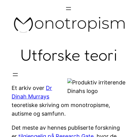
Skip
to
content
Utforske teori
Et arkiv over
Dr
Dinahs logo
Dinah Murrays
teoretiske skriving om monotropisme,
autisme og samfunn.
Det meste av hennes publiserte forskning
er
tilgjengelig på Research Gate
, hvor de